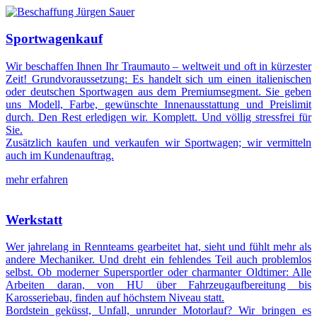
Sportwagenkauf
Wir beschaffen Ihnen Ihr Traumauto – weltweit und oft in kürzester
Zeit! Grundvoraussetzung: Es handelt sich um einen italienischen
oder deutschen Sportwagen aus dem Premiumsegment. Sie geben
uns Modell, Farbe, gewünschte Innenausstattung und Preislimit
durch. Den Rest erledigen wir. Komplett. Und völlig stressfrei für
Sie.
Zusätzlich kaufen und verkaufen wir Sportwagen; wir vermitteln
auch im Kundenauftrag.
mehr erfahren
Werkstatt
Wer jahrelang in Rennteams gearbeitet hat, sieht und fühlt mehr als
andere Mechaniker. Und dreht ein fehlendes Teil auch problemlos
selbst. Ob moderner Supersportler oder charmanter Oldtimer: Alle
Arbeiten daran, von HU über Fahrzeugaufbereitung bis
Karosseriebau, finden auf höchstem Niveau statt.
Bordstein geküsst, Unfall, unrunder Motorlauf? Wir bringen es