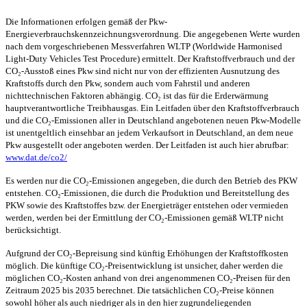
Die Informationen erfolgen gemäß der Pkw-
Energieverbrauchskennzeichnungsverordnung. Die angegebenen Werte wurden
nach dem vorgeschriebenen Messverfahren WLTP (Worldwide Harmonised
Light-Duty Vehicles Test Procedure) ermittelt. Der Kraftstoffverbrauch und der
CO₂-Ausstoß eines Pkw sind nicht nur von der effizienten Ausnutzung des
Kraftstoffs durch den Pkw, sondern auch vom Fahrstil und anderen
nichttechnischen Faktoren abhängig. CO₂ ist das für die Erderwärmung
hauptverantwortliche Treibhausgas. Ein Leitfaden über den Kraftstoffverbrauch
und die CO₂-Emissionen aller in Deutschland angebotenen neuen Pkw-Modelle
ist unentgeltlich einsehbar an jedem Verkaufsort in Deutschland, an dem neue
Pkw ausgestellt oder angeboten werden. Der Leitfaden ist auch hier abrufbar:
www.dat.de/co2/
Es werden nur die CO₂-Emissionen angegeben, die durch den Betrieb des PKW
entstehen. CO₂-Emissionen, die durch die Produktion und Bereitstellung des
PKW sowie des Kraftstoffes bzw. der Energieträger entstehen oder vermieden
werden, werden bei der Ermittlung der CO₂-Emissionen gemäß WLTP nicht
berücksichtigt.
Aufgrund der CO₂-Bepreisung sind künftig Erhöhungen der Kraftstoffkosten
möglich. Die künftige CO₂-Preisentwicklung ist unsicher, daher werden die
möglichen CO₂-Kosten anhand von drei angenommenen CO₂-Preisen für den
Zeitraum 2025 bis 2035 berechnet. Die tatsächlichen CO₂-Preise können
sowohl höher als auch niedriger als in den hier zugrundeliegenden